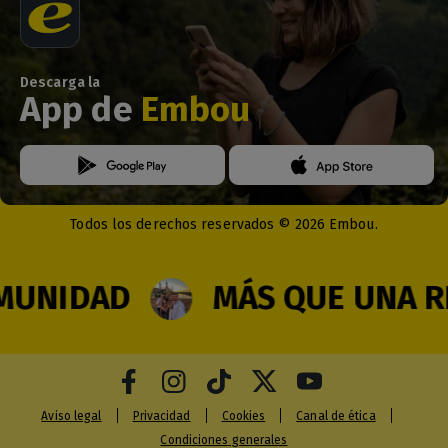
Descarga la
App de
Embou
Todos los derechos reservados © 2026 Embou.
IDAD
MÁS QUE UNA RED
Aviso legal
Privacidad
Cookies
Canal de ética
Condiciones generales