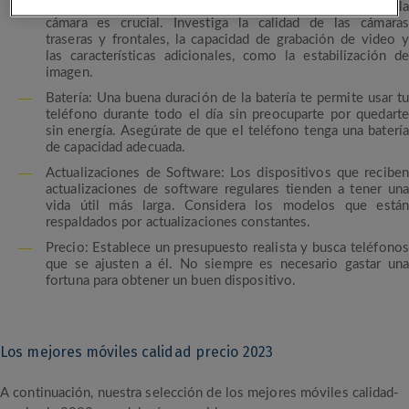
Cámara: Si eres un amante de la fotografía, la calidad de la
cámara es crucial. Investiga la calidad de las cámaras
traseras y frontales, la capacidad de grabación de video y
las características adicionales, como la estabilización de
imagen.
Batería: Una buena duración de la batería te permite usar tu
teléfono durante todo el día sin preocuparte por quedarte
sin energía. Asegúrate de que el teléfono tenga una batería
de capacidad adecuada.
Actualizaciones de Software: Los dispositivos que reciben
actualizaciones de software regulares tienden a tener una
vida útil más larga. Considera los modelos que están
respaldados por actualizaciones constantes.
Precio: Establece un presupuesto realista y busca teléfonos
que se ajusten a él. No siempre es necesario gastar una
fortuna para obtener un buen dispositivo.
Los mejores móviles calidad precio 2023
A continuación, nuestra selección de los mejores móviles calidad-