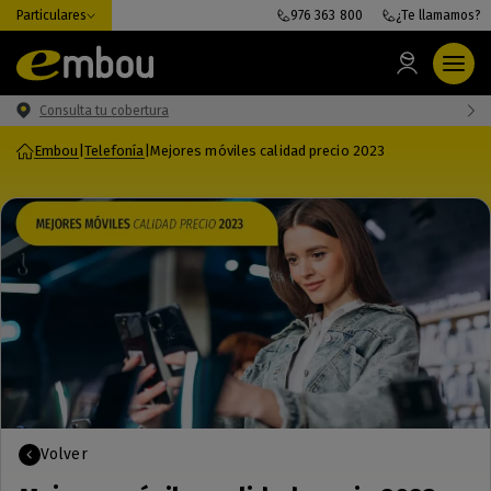
Particulares
976 363 800
¿Te llamamos?
Consulta tu cobertura
Embou
|
Telefonía
|
Mejores móviles calidad precio 2023
Volver