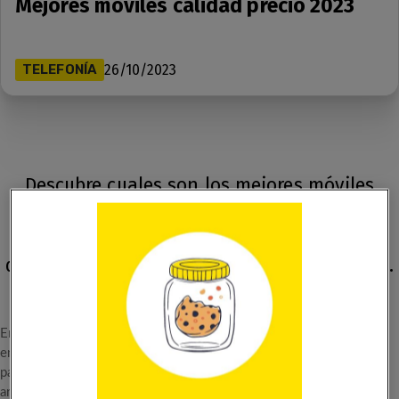
Mejores móviles calidad precio 2023
TELEFONÍA
26/10/2023
Descubre cuales son los mejores móviles
calidad precio de este año. Resuelve tus
dudas y hazte con el que más se adapte a ti.
En un mercado saturado de opciones de teléfonos móviles,
encontrar el equilibrio adecuado entre calidad y precio es esencial
para los consumidores conscientes de su presupuesto. En este
artículo, te ayudaremos a elegir el mejor móvil calidad-precio para