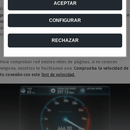
ACEPTAR
A la hora de hacer el test
es importante que te sitúes lo más cerca
posible del router
y, además de esto, tendremos
que tener el menor
CONFIGURAR
número de dispositivos posibles conectados.
Si puede ser,
únicamente tendrá que estar conectado el dispositivo con el que
compruebes la señal de internet.
RECHAZAR
Cómo saber si mi wifi va bien
Para comprobar red existen miles de páginas, si no conoces
ninguna, nosotros te facilitamos una.
Comprueba la velocidad de
tu conexión con este
Test de velocidad.