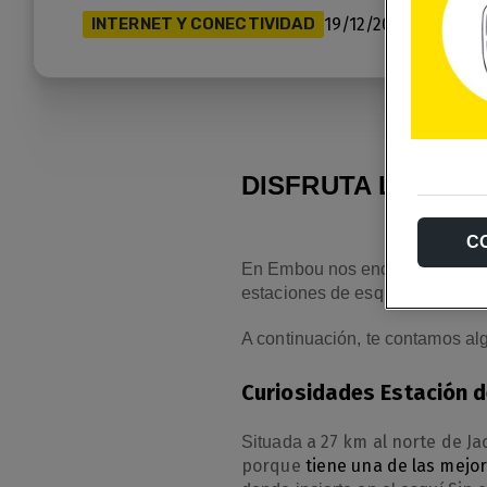
INTERNET Y CONECTIVIDAD
19/12/2022
DISFRUTA LA TEM
C
En Embou nos encanta la nieve 
estaciones de esquí del Valle
A continuación, te contamos al
Curiosidades Estación 
a 27 km al norte de Ja
Situada
porque
tiene una de las mejo