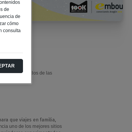
contenidos
os de
cuencia de
izar cómo
n consulta
EPTAR
 y Candanchú
, dos de las
ara que viajes en familia,
cia uno de los mejores sitios