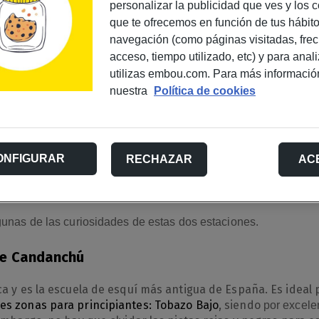
personalizar la publicidad que ves y los 
que te ofrecemos en función de tus hábit
navegación (como páginas visitadas, fre
acceso, tiempo utilizado, etc) y para anal
utilizas embou.com. Para más informació
nuestra
Política de cookies
PORADA DE ESQUI CON EMBOU
ONFIGURAR
RECHAZAR
AC
y el deporte, tanto es así que
somos patrocinadores de Astún
 de Aragón con más de 100km. ¿Las conoces?
gunas de las curiosidades de estas dos estaciones.
de Candanchú
ca y es la escuela de esquí más antigua de España. Es ideal p
res zonas para principiantes: Tobazo Bajo
, siendo
por excelen