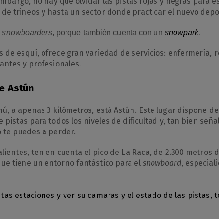
embargo, no hay que olvidar las pistas rojas y negras para
de trineos y hasta un sector donde practicar el nuevo dep
s
snowboarders
, porque también cuenta con un
snowpark
.
 de esquí, ofrece gran variedad de servicios: enfermería, 
iantes y profesionales.
de Astún
ú, a apenas 3 kilómetros, está Astún. Este lugar dispone d
ne pistas para todos los niveles de dificultad y, tan bien señ
o te puedes a perder.
lientes, ten en cuenta el pico de La Raca, de 2.300 metros d
ue tiene un entorno fantástico para el
snowboard
, especial
as estaciones y ver su camaras y el estado de las pistas, t