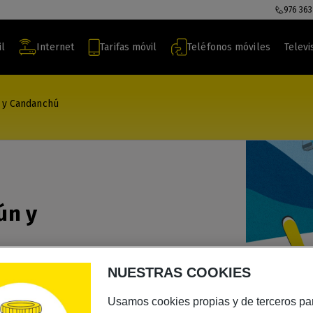
976 363
il
Internet
Tarifas móvil
Teléfonos móviles
Televi
 y Candanchú
ún y
NUESTRAS COOKIES
Usamos cookies propias y de terceros pa