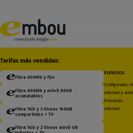
Tarifas más vendidas:
SERVICIOS
Fibra 600Mb y fijo
Configurador de
Fibra 600Mb y móvil 80GB
Internet y móvi
acumulables
Televisión
Fibra 1Gb y 3 líneas 160GB
Internet
compartidos + TV
Fibra 1Gb y 2 líneas móvil GB
infinitos + TV