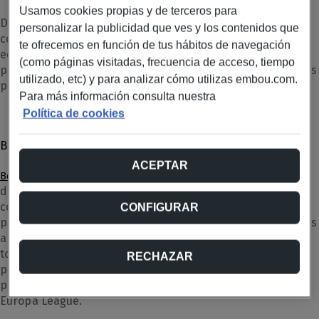
Usamos cookies propias y de terceros para
Desde Embou MásMóvil queremos enseñarte que
personalizar la publicidad que ves y los contenidos que
complementar nuestras tarifas, que son las más
te ofrecemos en función de tus hábitos de navegación
económicas y completas del mercado, con las mejores
(como páginas visitadas, frecuencia de acceso, tiempo
plataformas online para poder ver futbol, series y películas
utilizado, etc) y para analizar cómo utilizas embou.com.
puede hacer que sigas ahorrando mes a mes.
Para más información consulta nuestra
Política de cookies
BeIN Connect
ACEPTAR
es la versión de beIN Sports pero como canal
BeIN Connect
de pago para Internet a
bajo coste
para quien quiera
contratar los canales de partidos de fútbol en directo sólo
CONFIGURAR
para versiones de ordenador, móvil, tableta o smart TV. Los
abonados pueden seguir sus principales emisiones con
todo el fútbol nacional, el europeo y otras ligas. Está
RECHAZAR
pensado para seguidores de los principales equipos del
país, ya que incluye Copa del Rey, Champions League y
Europa League.