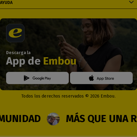
AYUDA
Descarga la
App de
Embou
Todos los derechos reservados © 2026 Embou.
NIDAD
MÁS QUE UNA RED