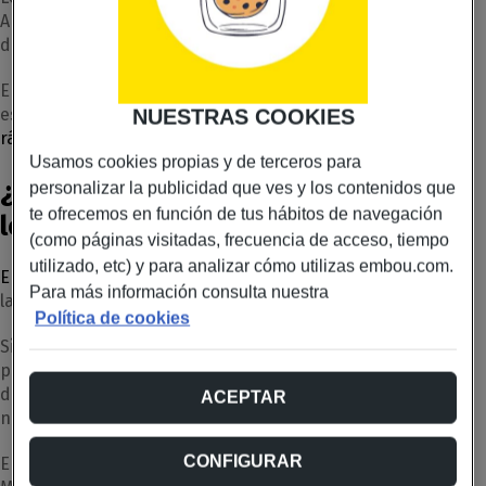
Aragón: zonas desérticas, bosques de pinos, pueblos
dispersos y largas distancias entre viviendas.
En lugares así, es muy difícil desplegar fibra y no siempre
es viable, por lo que
se convierte en la solución más
NUESTRAS COOKIES
Wimax
rápida, estable y adaptada al terreno.
Usamos cookies propias y de terceros para
¿Por qué Wimax es más efectivo en
personalizar la publicidad que ves y los contenidos que
te ofrecemos en función de tus hábitos de navegación
los Monegros que la fibra?
(como páginas visitadas, frecuencia de acceso, tiempo
utilizado, etc) y para analizar cómo utilizas embou.com.
En los Monegros es muy difícil desplegar la fibra
debido a
Para más información consulta nuestra
la distancia entre viviendas y su distribución.
Política de cookies
Sin embargo,
Wimax funciona de forma óptima y eficiente
porque transmite la señal de forma inalámbrica
directamente desde la torre hasta cada hogar, sin
ACEPTAR
necesidad de pasar miles de cables.
CONFIGURAR
En una zona con un terreno plano y extenso como los