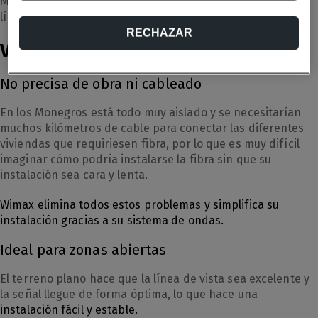
Monegros, esta tecnología aprovecha a la perfección la
línea de visión entre la antena y los receptores.
RECHAZAR
Ventajas de Wimax en los Monegros
No precisa de obra ni cableado
En los Monegros está todo muy aislado y se necesitarían
muchos kilómetros de cable para conectar las diferentes
viviendas que requiriesen fibra, por lo que es muy difícil
imaginar cómo podría instalarse la fibra sin que su
instalación sea cara y lenta.
Wimax elimina todos estos problemas y simplifica su
instalación gracias a su sistema de ondas.
Ideal para zonas abiertas
El terreno plano hace que la línea de vista sea excelente y
la señal llegue de forma óptima, lo que hace una
instalación fácil y estable.