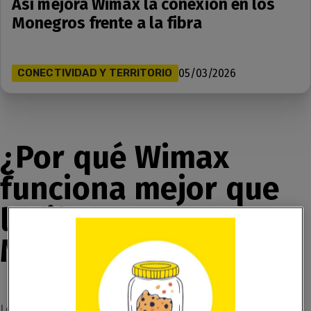
Así mejora Wimax la conexión en los
Monegros frente a la fibra
CONECTIVIDAD Y TERRITORIO
05/03/2026
¿Por qué Wimax
funciona mejor que
la fibra en los
Monegros?
Los Monegros es uno de los territorios más especiales de