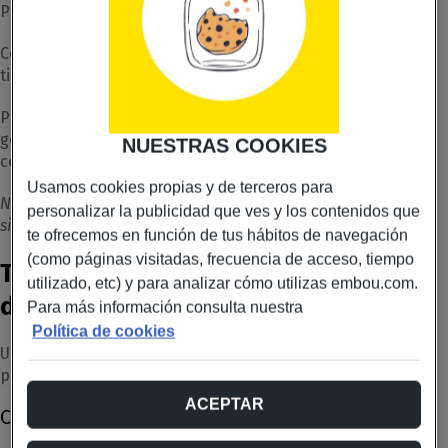
Pero no siempre hace falta llamar al técnico.
Con un par de pasos sencillos, la mayoría de estas cosas
tienen solución desde casa.
Por eso hemos preparado estas guías: para que puedas
gestionar tú mismo tu
router Embou
, sin tecnicismos ni
NUESTRAS COOKIES
complicaciones.
Usamos cookies propias y de terceros para
Nota: estos tutoriales están pensados para casos comunes,
personalizar la publicidad que ves y los contenidos que
sin tecnicismos.
te ofrecemos en función de tus hábitos de navegación
(como páginas visitadas, frecuencia de acceso, tiempo
Tutorial 1: Cómo reiniciar tu router
utilizado, etc) y para analizar cómo utilizas embou.com.
de la forma correcta
Para más información consulta nuestra
Política de cookies
Uno de los pasos más fáciles y rápidos para solucionar
problemas de conexión es reiniciar el router.
ACEPTAR
Cuándo hacerlo: