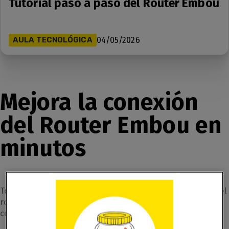
Tutorial paso a paso del Router Embou
AULA TECNOLÓGICA
04/05/2026
Mejora la conexión
del Router Embou en
minutos
Todos hemos estado ahí: el WiFi que de repente va lento, el
router con las luces parpadeando, o el móvil que no se
conecta sin saber por qué.