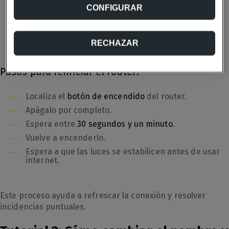
CONFIGURAR
Si el WiFi va lento
Si la conexión se cae
Si algún dispositivo no se conecta
RECHAZAR
Pasos para reiniciar el router:
Localiza el
botón de encendido
del router.
Apágalo por completo.
Espera entre
30 segundos y un minuto
.
Vuelve a encenderlo.
Espera a que las luces se estabilicen antes de usar
internet.
Este proceso ayuda a refrescar la conexión y resolver
incidencias puntuales.