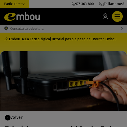
Particulares
976 363 800
¿Te llamamos?
Consulta tu cobertura
Embou
|
Aula Tecnológica
|
Tutorial paso a paso del Router Embou
Volver