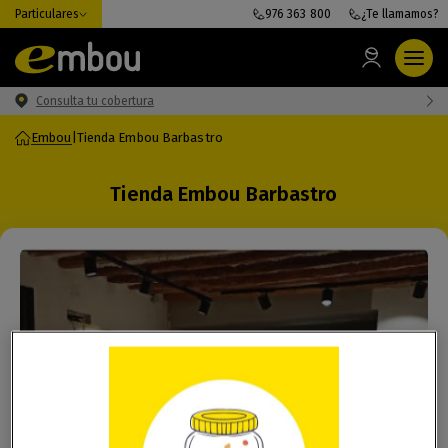
Particulares
976 363 800
¿Te llamamos?
Consulta tu cobertura
Embou
|
Tienda Embou Barbastro
Tienda Embou Barbastro