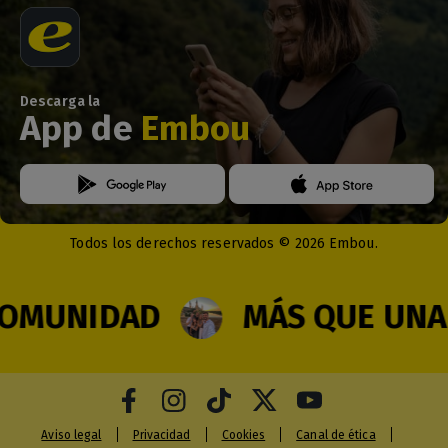
Descarga la
App de
Embou
Todos los derechos reservados © 2026 Embou.
MUNIDAD
MÁS QUE UNA 
Aviso legal
Privacidad
Cookies
Canal de ética