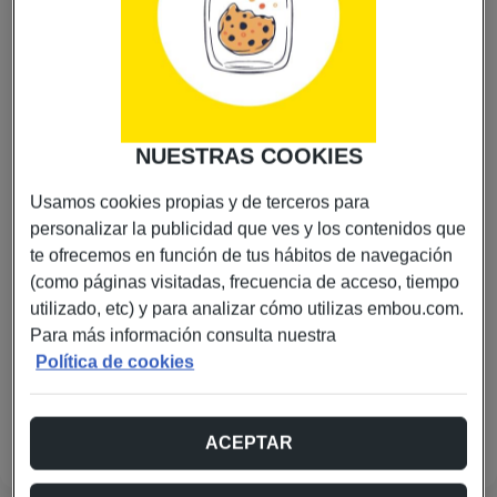
Tienda Embou Barbastro en Barbastro
Descubre los servicios de Embou en Barbastro. Visítanos
NUESTRAS COOKIES
para contratar internet de alta velocidad, telefonía móvil
y soluciones de conectividad adaptadas a tus
Usamos cookies propias y de terceros para
necesidades. Te asesoramos personalmente para que
personalizar la publicidad que ves y los contenidos que
encuentres la mejor opción de telecomunicaciones en
te ofrecemos en función de tus hábitos de navegación
Aragón.
(como páginas visitadas, frecuencia de acceso, tiempo
Ver en el mapa
utilizado, etc) y para analizar cómo utilizas embou.com.
C/ C/ General Ricardós 3, 22300, Barbastro
Para más información consulta nuestra
Política de cookies
623 243 984
www.embou.com
ACEPTAR