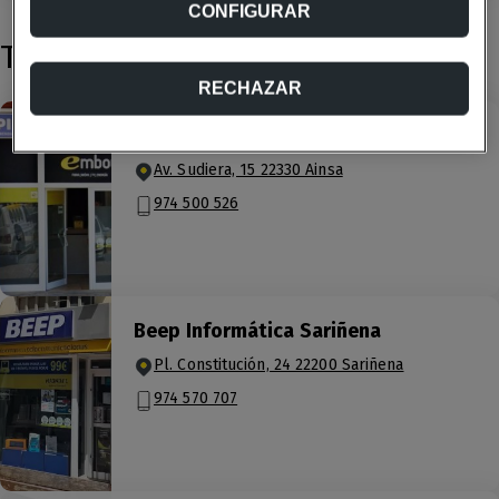
CONFIGURAR
Tiendas cercanas
RECHAZAR
Piritec Aínsa
Av. Sudiera, 15 22330 Ainsa
974 500 526
Beep Informática Sariñena
Pl. Constitución, 24 22200 Sariñena
974 570 707