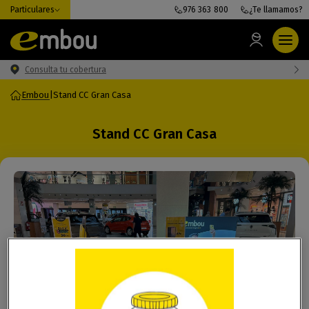
Particulares
976 363 800
¿Te llamamos?
Consulta tu cobertura
Embou
|
Stand CC Gran Casa
Stand CC Gran Casa