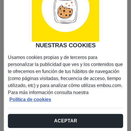
Stand CC Gran Casa en Zaragoza
Descubre los servicios de Embou en Zaragoza. Visítanos
para contratar internet de alta velocidad, telefonía móvil
NUESTRAS COOKIES
y soluciones de conectividad adaptadas a tus
necesidades. Te asesoramos personalmente para que
Usamos cookies propias y de terceros para
encuentres la mejor opción de telecomunicaciones en
personalizar la publicidad que ves y los contenidos que
Aragón.
te ofrecemos en función de tus hábitos de navegación
Ver en el mapa
(como páginas visitadas, frecuencia de acceso, tiempo
C/ C. de María Zambrano, 35, Planta 1, 50015,
utilizado, etc) y para analizar cómo utilizas embou.com.
Zaragoza
Para más información consulta nuestra
Política de cookies
653 665 044
www.embou.com
ACEPTAR