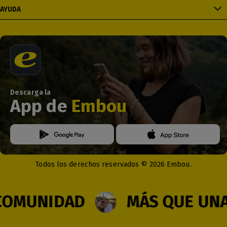
AYUDA
Descarga la
App de
Embou
Todos los derechos reservados © 2026 Embou.
OMUNIDAD
MÁS QUE UNA 