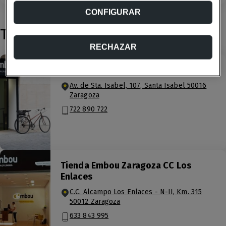
CONFIGURAR
Tiendas cercanas
RECHAZAR
Tienda Embou Zaragoza Santa Isabel
Av. de Sta. Isabel, 107, Santa Isabel 50016
Zaragoza
722 890 722
Tienda Embou Zaragoza CC Los
Enlaces
C.C. Alcampo Los Enlaces - N-II, Km. 315
50012 Zaragoza
633 843 995