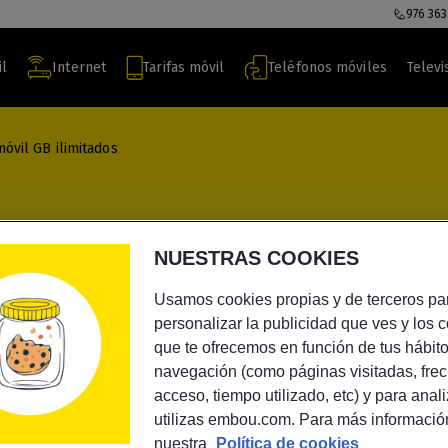
976 363
il
Internet
Tarifas móvil
Teléfonos móviles
Televi
óvil GB ilimitados
00Mb y móvil GB
NUESTRAS COOKIES
Usamos cookies propias y de terceros pa
personalizar la publicidad que ves y los 
que te ofrecemos en función de tus hábit
navegación (como páginas visitadas, fre
acceso, tiempo utilizado, etc) y para anal
utilizas embou.com. Para más informació
nuestra
Política de cookies