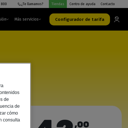
 800
¿Te llamamos?
Tiendas
Centro de ayuda
Contacto
Configurador de tarifa
sión
Más servicios
ra
contenidos
os de
cuencia de
izar cómo
n consulta
,00