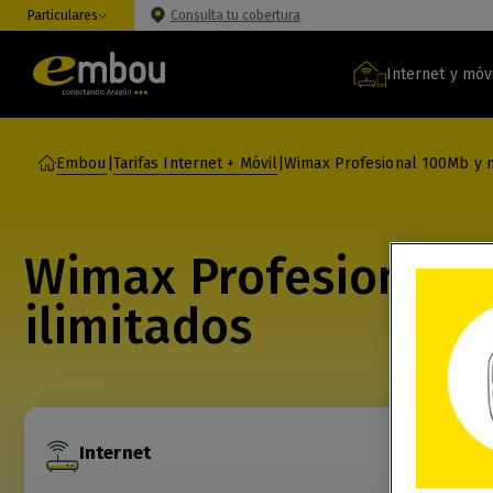
Particulares
Consulta tu cobertura
Internet y móv
Embou
|
Tarifas Internet + Móvil
|
Wimax Profesional 100Mb y m
Wimax Profesional 1
ilimitados
Internet