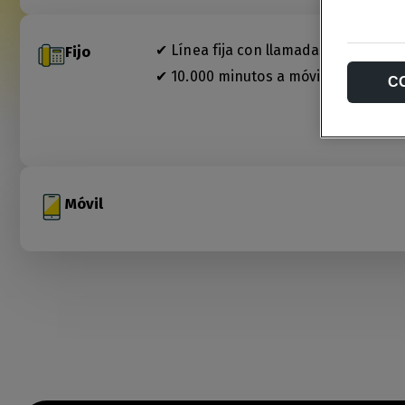
✔ Línea fija con llamadas ilimitadas a
Fijo
✔ 10.000 minutos a móviles nacional
C
Móvil