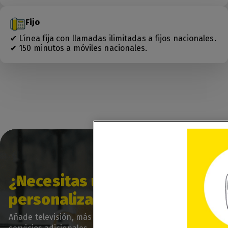
Fijo
✔ Línea fija con llamadas ilimitadas a fijos nacionales.
✔ 150 minutos a móviles nacionales.
¿Necesitas una tarifa más
personalizada?
Añade televisión, más líneas móviles o contrata