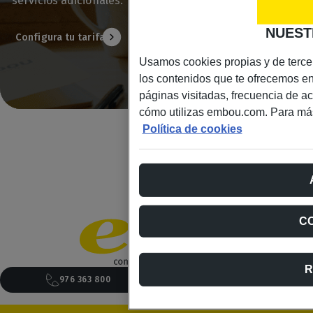
servicios adicionales.
NUEST
Configura tu tarifa
Usamos cookies propias y de tercer
los contenidos que te ofrecemos e
páginas visitadas, frecuencia de acc
cómo utilizas embou.com. Para más
Política de cookies
C
R
976 363 800
¿Te llamamos?