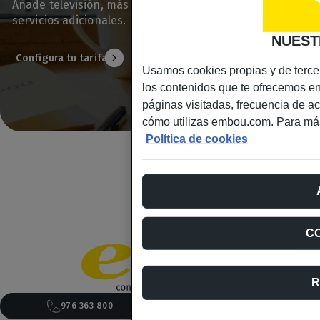
Añade televisión, más líneas móviles o contrata
servicios adicionales.
NUEST
Configura tu tarifa
Usamos cookies propias y de tercer
los contenidos que te ofrecemos e
páginas visitadas, frecuencia de acc
cómo utilizas embou.com. Para más
Política de cookies
C
R
976 363 800
¿Te llamamos?