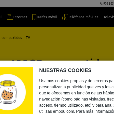
976 363
il
Internet
Tarifas móvil
Teléfonos móviles
Televi
B compartidos + TV
eas 160GB compartidos
NUESTRAS COOKIES
Usamos cookies propias y de terceros pa
personalizar la publicidad que ves y los 
que te ofrecemos en función de tus hábit
navegación (como páginas visitadas, fre
s según disponibilidad geográfica.
acceso, tiempo utilizado, etc) y para anal
a que empieces a disfrutar cuanto antes.
utilizas embou.com. Para más informació