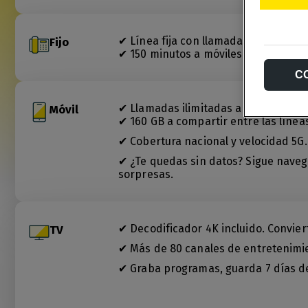
✔ Línea fija con llamadas ilimitadas a
Fijo
✔ 150 minutos a móviles nacionales.
C
✔ Llamadas ilimitadas a móviles y fij
Móvil
✔ 160 GB a compartir entre las líneas
✔ Cobertura nacional y velocidad 5G.
✔ ¿Te quedas sin datos? Sigue navega
sorpresas.
✔ Decodificador 4K incluido. Convier
TV
✔ Más de 80 canales de entretenimie
✔ Graba programas, guarda 7 días de 