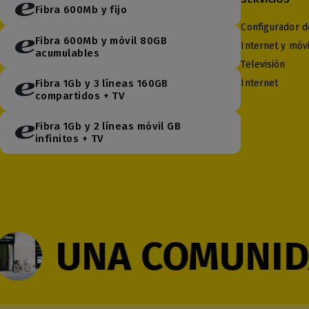
Fibra 600Mb y fijo
Configurador de
Fibra 600Mb y móvil 80GB
Internet y móvi
acumulables
Televisión
Fibra 1Gb y 3 líneas 160GB
Internet
compartidos + TV
Fibra 1Gb y 2 líneas móvil GB
infinitos + TV
UNA COMUNIDAD