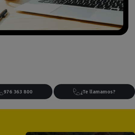
976 363 800
¿Te llamamos?