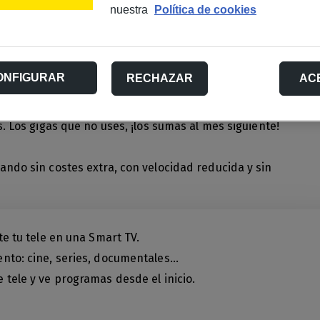
nuestra
Política de cookies
 fijos nacionales.
ONFIGURAR
RECHAZAR
AC
os nacionales.
. Los gigas que no uses, ¡los sumas al mes siguiente!
ndo sin costes extra, con velocidad reducida y sin
te tu tele en una Smart TV.
nto: cine, series, documentales…
tele y ve programas desde el inicio.