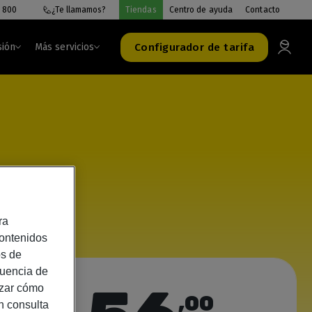
 800
¿Te llamamos?
Tiendas
Centro de ayuda
Contacto
Configurador de tarifa
sión
Más servicios
 +
ra
contenidos
os de
cuencia de
izar cómo
,00
n consulta