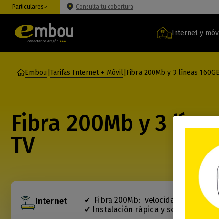
Particulares
Consulta tu cobertura
Internet y móv
Embou
|
Tarifas Internet + Móvil
|
Fibra 200Mb y 3 líneas 160G
Fibra 200Mb y 3 lín
TV
✔ Fibra 200Mb: velocidad 200/20Mbp
Internet
✔ Instalación rápida y sencilla, par