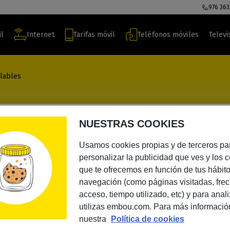
976 363
il
Internet
Tarifas móvil
Teléfonos móviles
Televi
lables
nales + 80GB
NUESTRAS COOKIES
Usamos cookies propias y de terceros pa
personalizar la publicidad que ves y los 
que te ofrecemos en función de tus hábit
navegación (como páginas visitadas, fre
acceso, tiempo utilizado, etc) y para anal
utilizas embou.com. Para más informació
nuestra
Política de cookies