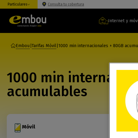
Particulares
Consulta tu cobertura
Internet y móv
Embou
|
Tarifas Móvil
|
1000 min internacionales + 80GB acumu
1000 min internacio
acumulables
Móvil