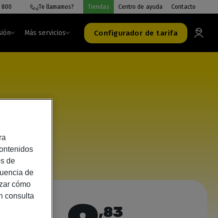
 800
¿Te llamamos?
Tiendas
Centro de ayuda
Contacto
Configurador de tarifa
sión
Más servicios
ra
contenidos
os de
cuencia de
izar cómo
n consulta
,83