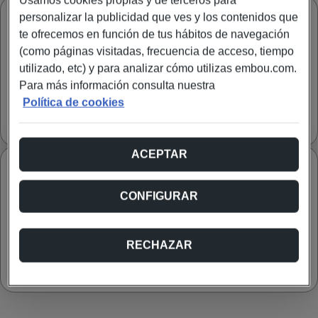
Usamos cookies propias y de terceros para
Modo ON-OFF
personalizar la publicidad que ves y los contenidos que
te ofrecemos en función de tus hábitos de navegación
Puedes activar o pausar con antelación, con un mínimo de 1
mes activo, hasta 9 meses de pausa al año y permanencia de
(como páginas visitadas, frecuencia de acceso, tiempo
24 meses.
utilizado, etc) y para analizar cómo utilizas embou.com.
Para más información consulta nuestra
Política de cookies
22
,
€/mes
IVA INCLUIDO
ACEPTAR
Internet en tus dos casas
Elige la tarifa principal que mejor se adapte a tus
CONFIGURAR
necesidades.
RECHAZAR
44
,
Ver tarifas
€/mes
IVA INCLUIDO