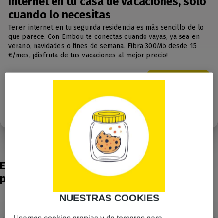
Internet en tu casa de vacaciones, solo
cuando lo necesitas
Tener
internet en tu segunda residencia
es más sencillo de lo
que parece. Con Embou te conectas cuando vayas, ya sea en
verano, navidades o fines de semana.
Fibra 300Mb desde 15
€/mes, ¡disfruta de tus vacaciones al mejor precio!
15
¿Te llamamos?
€/mes
IVA INCLUIDO
*La disponibilidad de esta tarifa dependerá de la cobertura en tu zona.
Elige una de nuestras tarifas de internet
para tu segunda residencia
NUESTRAS COOKIES