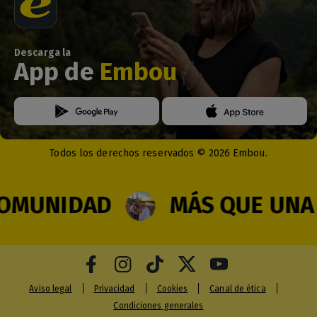
Descarga la
App de
Embou
Todos los derechos reservados © 2026 Embou.
UNIDAD
MÁS QUE UNA R
Aviso legal
Privacidad
Cookies
Canal de ética
Condiciones generales