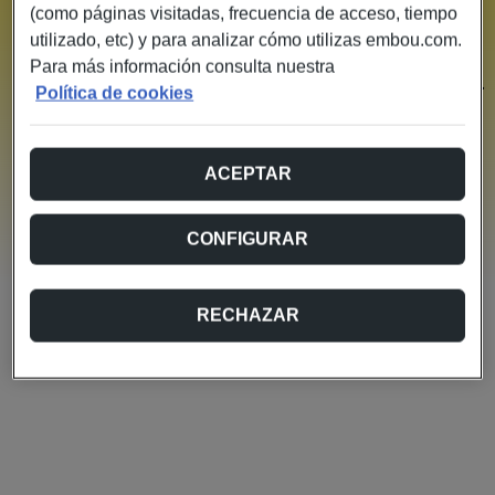
(como páginas visitadas, frecuencia de acceso, tiempo
¡Ups!, algo no ha ido bien
utilizado, etc) y para analizar cómo utilizas embou.com.
Parece que no hemos podido recuperar la información
Para más información consulta nuestra
necesaria para continuar con el proceso de contratación.
Política de cookies
Por favor, vuelve al configurador y completa de nuevo los
pasos anteriores.
Si el problema persiste, no dudes en contactarnos para
ACEPTAR
que podamos ayudarte.
Volver al configurador
CONFIGURAR
RECHAZAR