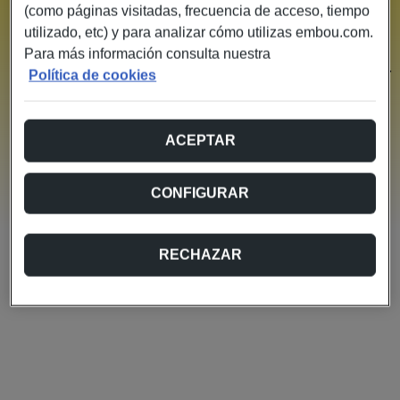
(como páginas visitadas, frecuencia de acceso, tiempo
¡Ups!, algo no ha ido bien
utilizado, etc) y para analizar cómo utilizas embou.com.
Parece que no hemos podido recuperar la información
Para más información consulta nuestra
necesaria para continuar con el proceso de contratación.
Política de cookies
Por favor, vuelve al configurador y completa de nuevo los
pasos anteriores.
Si el problema persiste, no dudes en contactarnos para
ACEPTAR
que podamos ayudarte.
Volver al configurador
CONFIGURAR
RECHAZAR