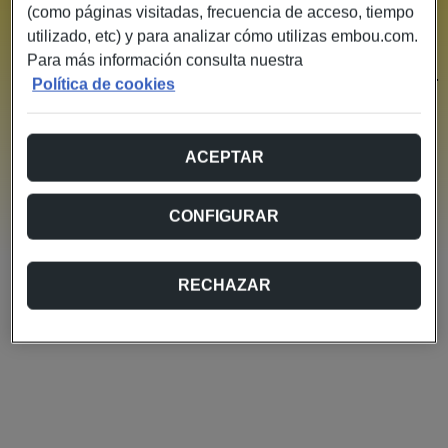
(como páginas visitadas, frecuencia de acceso, tiempo
¡Ups!, algo no ha ido bien
utilizado, etc) y para analizar cómo utilizas embou.com.
Parece que no hemos podido recuperar la información
Para más información consulta nuestra
necesaria para continuar con el proceso de contratación.
Política de cookies
Por favor, vuelve al configurador y completa de nuevo los
pasos anteriores.
Si el problema persiste, no dudes en contactarnos para
ACEPTAR
que podamos ayudarte.
Volver al configurador
CONFIGURAR
RECHAZAR